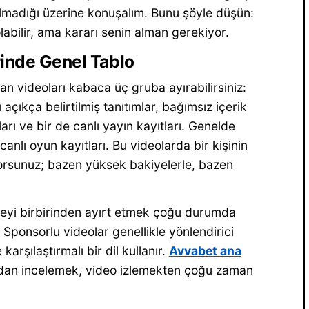
lmadığı üzerine konuşalım. Bunu şöyle düşün:
labilir, ama kararı senin alman gerekiyor.
rinde Genel Tablo
 videoları kabaca üç gruba ayırabilirsiniz:
açıkça belirtilmiş tanıtımlar, bağımsız içerik
ları ve bir de canlı yayın kayıtları. Genelde
 canlı oyun kayıtları. Bu videolarda bir kişinin
yorsunuz; bazen yüksek bakiyelerle, bazen
meyi birbirinden ayırt etmek çoğu durumda
ponsorlu videolar genellikle yönlendirici
 karşılaştırmalı bir dil kullanır.
Avvabet ana
dan incelemek, video izlemekten çoğu zaman