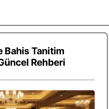
 Bahis Tanitim
 Güncel Rehberi