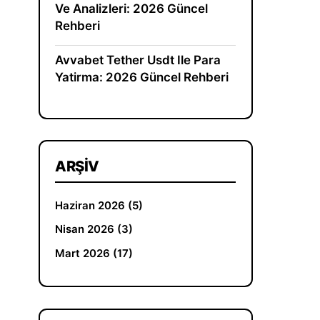
Ve Analizleri: 2026 Güncel
Rehberi
Avvabet Tether Usdt Ile Para
Yatirma: 2026 Güncel Rehberi
ARŞIV
Haziran 2026 (5)
Nisan 2026 (3)
Mart 2026 (17)