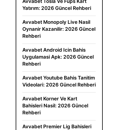
Avvabet Tosla Ve Fups Kart
Yatırım: 2026 Güncel Rehberi
Avvabet Monopoly Live Nasil
Oynanir Kazanilir: 2026 Güncel
Rehberi
Avvabet Android Icin Bahis
Uygulamasi Apk: 2026 Güncel
Rehberi
Avvabet Youtube Bahis Tanitim
Videolari: 2026 Güncel Rehberi
Avvabet Korner Ve Kart
Bahisleri Nasil: 2026 Güncel
Rehberi
Avvabet Premier Lig Bahisleri