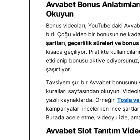
Avvabet Bonus Anlatımları
Okuyun
Bonus videoları, YouTube'daki Avvabe
biri. Çoğu video bir bonusun ne kad
şartları, geçerlilik süreleri ve bonus
kısaca geçiliyor. Pratikte kullanıcıla
etkilenip bonusu aktive ediyorsunuz,
şaşırtıyor.
Tavsiyem şu: bir Avvabet bonusunu v
kuralları sayfasından okuyun. Videolar
yazılı kaynaklarda. Örneğin
Tosla ve
kampanyaları incelerken ince şartla
Burada acele etme; videoyu izle, am
Avvabet Slot Tanıtım Vid