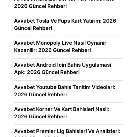
2026 Güncel Rehberi
Avvabet Tosla Ve Fups Kart Yatırım: 2026
Güncel Rehberi
Avvabet Monopoly Live Nasil Oynanir
Kazanilir: 2026 Güncel Rehberi
Avvabet Android Icin Bahis Uygulamasi
Apk: 2026 Güncel Rehberi
Avvabet Youtube Bahis Tanitim Videolari:
2026 Güncel Rehberi
Avvabet Korner Ve Kart Bahisleri Nasil:
2026 Güncel Rehberi
Avvabet Premier Lig Bahisleri Ve Analizleri: