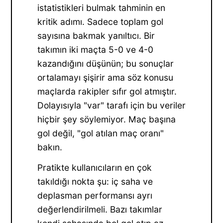
istatistikleri bulmak tahminin en
kritik adımı. Sadece toplam gol
sayısına bakmak yanıltıcı. Bir
takımın iki maçta 5-0 ve 4-0
kazandığını düşünün; bu sonuçlar
ortalamayı şişirir ama söz konusu
maçlarda rakipler sıfır gol atmıştır.
Dolayısıyla "var" tarafı için bu veriler
hiçbir şey söylemiyor. Maç başına
gol değil, "gol atılan maç oranı"
bakın.
Pratikte kullanıcıların en çok
takıldığı nokta şu: iç saha ve
deplasman performansı ayrı
değerlendirilmeli. Bazı takımlar