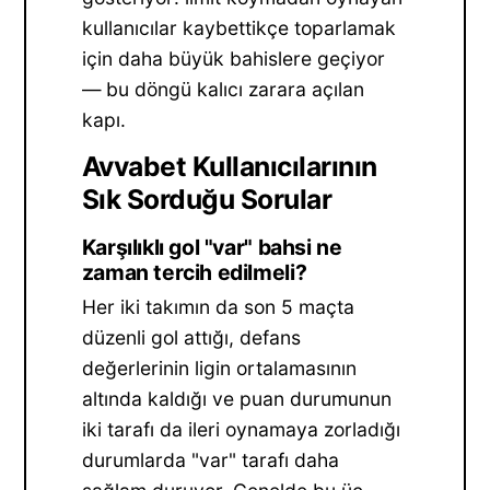
kullanıcılar kaybettikçe toparlamak
için daha büyük bahislere geçiyor
— bu döngü kalıcı zarara açılan
kapı.
Avvabet Kullanıcılarının
Sık Sorduğu Sorular
Karşılıklı gol "var" bahsi ne
zaman tercih edilmeli?
Her iki takımın da son 5 maçta
düzenli gol attığı, defans
değerlerinin ligin ortalamasının
altında kaldığı ve puan durumunun
iki tarafı da ileri oynamaya zorladığı
durumlarda "var" tarafı daha