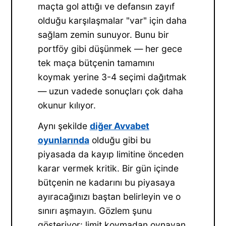
maçta gol attığı ve defansın zayıf
olduğu karşılaşmalar "var" için daha
sağlam zemin sunuyor. Bunu bir
portföy gibi düşünmek — her gece
tek maça bütçenin tamamını
koymak yerine 3-4 seçimi dağıtmak
— uzun vadede sonuçları çok daha
okunur kılıyor.
Aynı şekilde
diğer Avvabet
oyunlarında
olduğu gibi bu
piyasada da kayıp limitine önceden
karar vermek kritik. Bir gün içinde
bütçenin ne kadarını bu piyasaya
ayıracağınızı baştan belirleyin ve o
sınırı aşmayın. Gözlem şunu
gösteriyor: limit koymadan oynayan