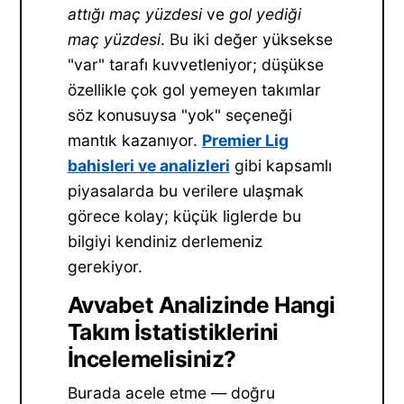
attığı maç yüzdesi
ve
gol yediği
maç yüzdesi
. Bu iki değer yüksekse
"var" tarafı kuvvetleniyor; düşükse
özellikle çok gol yemeyen takımlar
söz konusuysa "yok" seçeneği
mantık kazanıyor.
Premier Lig
bahisleri ve analizleri
gibi kapsamlı
piyasalarda bu verilere ulaşmak
görece kolay; küçük liglerde bu
bilgiyi kendiniz derlemeniz
gerekiyor.
Avvabet Analizinde Hangi
Takım İstatistiklerini
İncelemelisiniz?
Burada acele etme — doğru