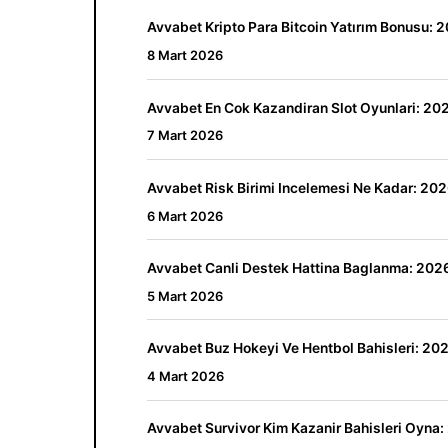
Avvabet Kripto Para Bitcoin Yatırım Bonusu: 
8 Mart 2026
Avvabet En Cok Kazandiran Slot Oyunlari: 20
7 Mart 2026
Avvabet Risk Birimi Incelemesi Ne Kadar: 20
6 Mart 2026
Avvabet Canli Destek Hattina Baglanma: 202
5 Mart 2026
Avvabet Buz Hokeyi Ve Hentbol Bahisleri: 20
4 Mart 2026
Avvabet Survivor Kim Kazanir Bahisleri Oyna