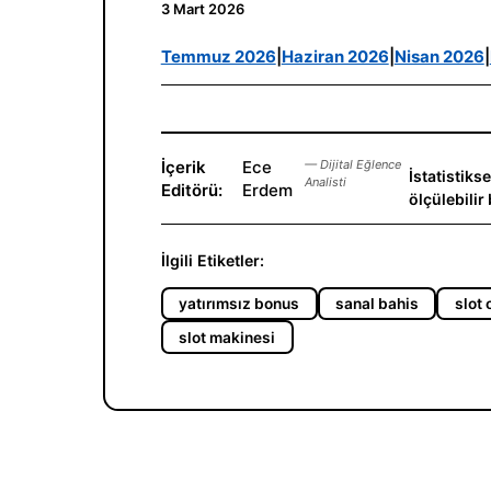
3 Mart 2026
Temmuz 2026
|
Haziran 2026
|
Nisan 2026
|
İçerik
Ece
— Dijital Eğlence
İstatistiks
Analisti
Editörü:
Erdem
ölçülebilir
İlgili Etiketler:
yatırımsız bonus
sanal bahis
slot 
slot makinesi