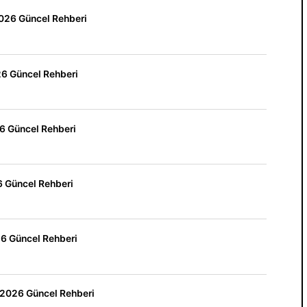
2026 Güncel Rehberi
26 Güncel Rehberi
26 Güncel Rehberi
6 Güncel Rehberi
26 Güncel Rehberi
: 2026 Güncel Rehberi