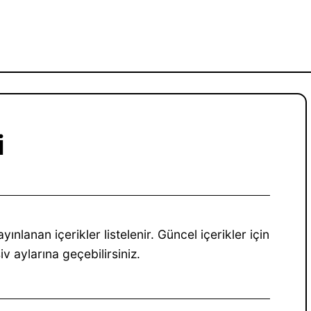
i
anan içerikler listelenir. Güncel içerikler için
v aylarına geçebilirsiniz.