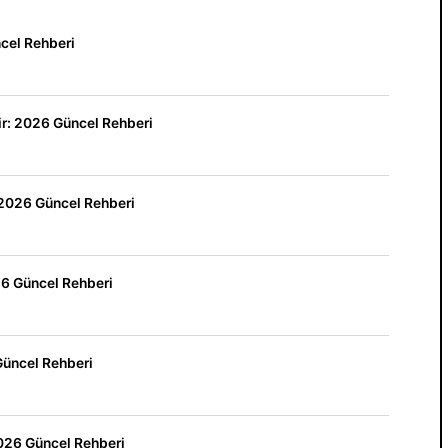
cel Rehberi
ir: 2026 Güncel Rehberi
 2026 Güncel Rehberi
26 Güncel Rehberi
Güncel Rehberi
2026 Güncel Rehberi